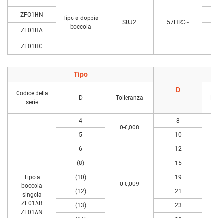
ZFO1HN
ni
Tipo a doppia
SUJ2
57HRC~
boccola
ZF01HA
ZF01HC
ni
Tipo
D
Codice della
D
Tolleranza
No
serie
4
8
0-0,008
5
10
6
12
(8)
15
Tipo a
(10)
19
0-0,009
boccola
(12)
21
singola
ZF01AB
(13)
23
ZF01AN