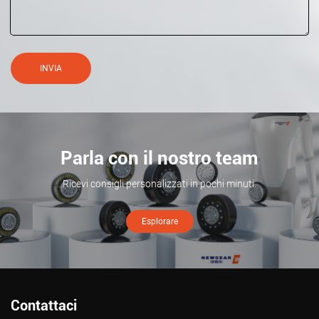
INVIA
Parla con il nostro team
Ricevi consigli personalizzati in pochi minuti.
Esplorare
Contattaci