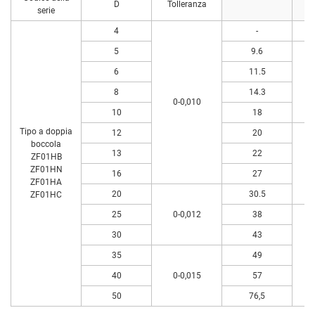
D
Tolleranza
serie
4
-
5
9.6
6
11.5
8
14.3
0-0,010
10
18
Tipo a doppia
12
20
boccola
13
22
ZF01HB
ZF01HN
16
27
ZF01HA
20
30.5
ZF01HC
25
0-0,012
38
30
43
35
49
40
0-0,015
57
50
76,5