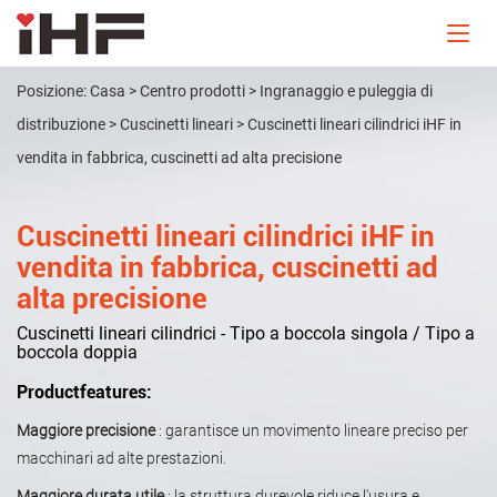
Posizione:
Casa
>
Centro prodotti
>
Ingranaggio e puleggia di
distribuzione
>
Cuscinetti lineari
>
Cuscinetti lineari cilindrici iHF in
vendita in fabbrica, cuscinetti ad alta precisione
Cuscinetti lineari cilindrici iHF in
vendita in fabbrica, cuscinetti ad
alta precisione
Cuscinetti lineari cilindrici - Tipo a boccola singola / Tipo a
boccola doppia
Productfeatures:
Maggiore precisione
: garantisce un movimento lineare preciso per
macchinari ad alte prestazioni.
Maggiore durata utile
: la struttura durevole riduce l'usura e