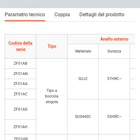
Parametro tecnico
Coppia
Dettagli del prodotto
Anello esterno
Codice della
Tipo
Tr
serie
Materiale
Durezza
su
ZF01AB
ZFO1AN
ni
SUJ2
57HRC~
ZFO1AA
Tipo a
ZF01AC
ni
boccola
singola
ZF01AD
SUS440C
55HRC~
ZF01AH
ZF01HB