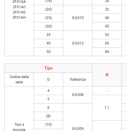
(16)
28
ZFO1AA
ZF01AC
(20)
32
ZF01AD
ZF01AH
(25)
0-0,010
40
(30)
45
35
52
40
0-0,012
60
50
80
Tipo
N
Codice della
D
Tolleranza
serie
4
-
0-0,008
5
6
1.1
(8)
Tipo a
(10)
0-0,009
boccola