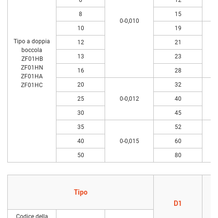
8
15
0-0,010
10
19
Tipo a doppia
12
21
boccola
13
23
ZF01HB
ZF01HN
16
28
ZF01HA
20
32
ZF01HC
25
0-0,012
40
30
45
35
52
40
0-0,015
60
50
80
Tipo
D1
Codice della