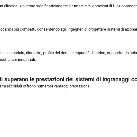
terni elicoidali riducono significativamente il rumore e le vibrazioni di funzionam
eccanici più compatti, consentendo agli ingegneri di progettare sistemi di azionam
mini di modulo, diametro, profilo del dente e capacità di carico, supportando so
ecchiature industriali.
ali superano le prestazioni dei sistemi di ingranaggi c
nterni elicoidali offrono numerosi vantaggi prestazionali: