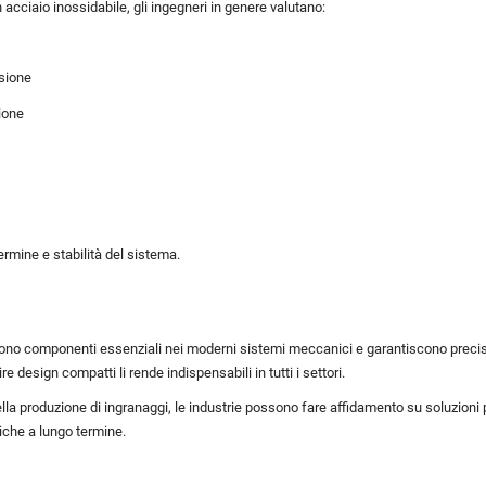
n acciaio inossidabile, gli ingegneri in genere valutano:
ssione
sione
ermine e stabilità del sistema.
e sono componenti essenziali nei moderni sistemi meccanici e garantiscono precisio
e design compatti li rende indispensabili in tutti i settori.
a produzione di ingranaggi, le industrie possono fare affidamento su soluzioni pe
iche a lungo termine.