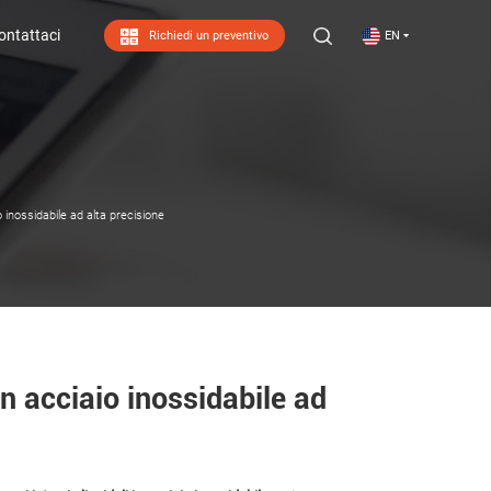
ontattaci
Richiedi un preventivo
EN
ontattaci
io inossidabile ad alta precisione
in acciaio inossidabile ad