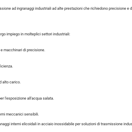
issione ad ingranaggi industriali ad alte prestazioni che richiedono precisione e d
argo impiego in molteplici settori industriali:
i e macchinari di precisione.
icienza.
 alto carico.
per l'esposizione all'acqua salata.
emi meccanici sensibili.
naggi interni elicoidali in acciaio inossidabile per soluzioni di trasmissione indus