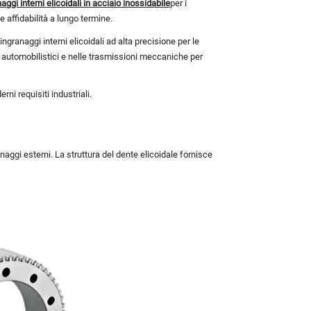
naggi interni elicoidali in acciaio inossidabile
per i
 affidabilità a lungo termine.
granaggi interni elicoidali ad alta precisione per le
i automobilistici e nelle trasmissioni meccaniche per
i requisiti industriali.
anaggi esterni. La struttura del dente elicoidale fornisce