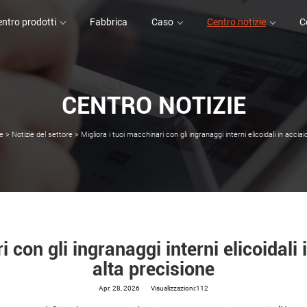
ntro prodotti
Fabbrica
Caso
Centro notizie
C
CENTRO NOTIZIE
ntro prodotti
Fabbrica
Caso
C
ie
>
Notizie del settore
>
Migliora i tuoi macchinari con gli ingranaggi interni elicoidali in accia
i con gli ingranaggi interni elicoidali 
alta precisione
Apr. 28, 2026
Visualizzazioni:112