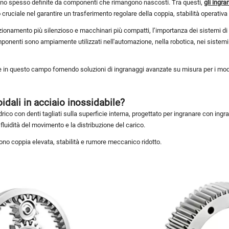
ono spesso definite da componenti che rimangono nascosti. Tra questi,
gli ingra
ruciale nel garantire un trasferimento regolare della coppia, stabilità operativa e
ionamento più silenzioso e macchinari più compatti, l’importanza dei sistemi di in
mponenti sono ampiamente utilizzati nell'automazione, nella robotica, nei sistem
n questo campo fornendo soluzioni di ingranaggi avanzate su misura per i modern
oidali in acciaio inossidabile?
rico con denti tagliati sulla superficie interna, progettato per ingranare con ingr
fluidità del movimento e la distribuzione del carico.
ono coppia elevata, stabilità e rumore meccanico ridotto.